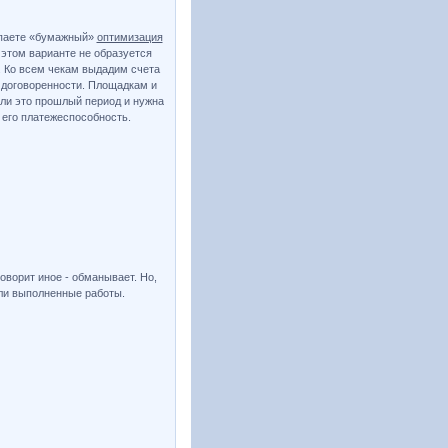
купаете «бумажный»
оптимизация
 этом варианте не образуется
. Ко всем чекам выдадим счета
 договоренности. Площадкам и
ли это прошлый период и нужна
 его платежеспособность.
говорит иное - обманывает. Но,
или выполненные работы.