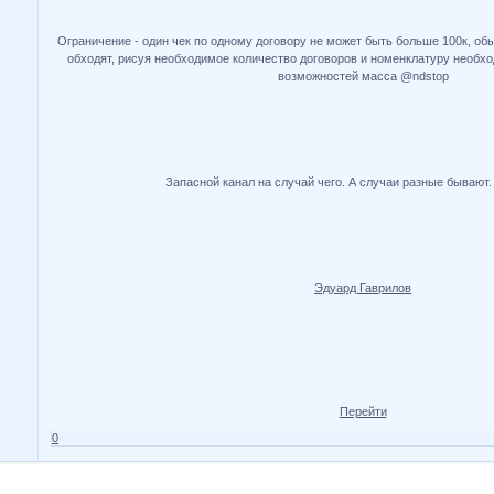
Ограничение - один чек по одному договору не может быть больше 100к, об
обходят, рисуя необходимое количество договоров и номенклатуру необхо
возможностей масса @ndstop
Запасной канал на случай чего. А случаи разные бывают
Эдуард Гаврилов
Перейти
0