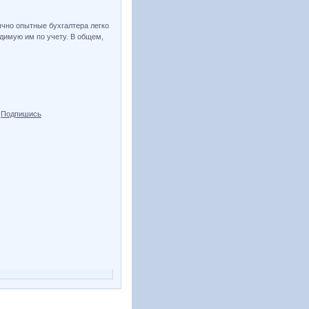
ычно опытные бухгалтера легко
димую им по учету. В общем,
.
Подпишись