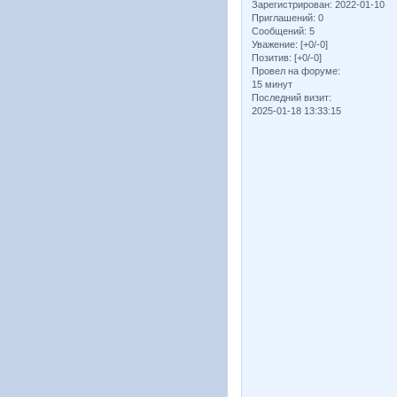
Зарегистрирован
: 2022-01-10
Приглашений:
0
Сообщений:
5
Уважение:
[+0/-0]
Позитив:
[+0/-0]
Провел на форуме:
15 минут
Последний визит:
2025-01-18 13:33:15