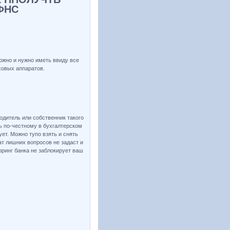
ФНС
ожно и нужно иметь ввиду все
совых аппаратов.
одитель или собственник такого
ь по-честному в бухгалтерском
ет. Можно тупо взять и снять
ат лишних вопросов не задаст и
оринг банка не заблокирует ваш