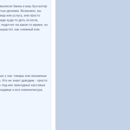
 выписке банка и ваш бухгалтер
ятые денежки. Возможно, вы
ар или услугу, или просто
адо куда-то деть остаток,
 подотчет на какое-то время, но
вырастет, как снежный ком.
ные у нас товары или оказанные
 Кто не знает доводим - просто
ть под них приходные кассовые
продавце и вся номенклатура.