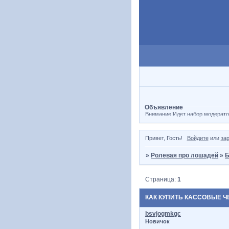
Объявление
Внимание!Идет набор модерато
Привет, Гость!
Войдите
или
за
»
Ролевая про лошадей
»
Б
Страница:
1
КАК КУПИТЬ КАССОВЫЕ Ч
bsvjogmkgc
Новичок