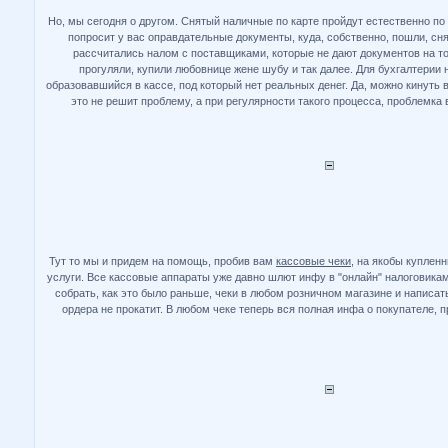
Но, мы сегодня о другом. Снятый наличные по карте пройдут естественно по
попросит у вас оправдательные документы, куда, собственно, пошли, сн
рассчитались налом с поставщиками, которые не дают документов на тов
прогуляли, купили любовнице жене шубу и так далее. Для бухгалтерии н
образовавшийся в кассе, под который нет реальных денег. Да, можно кинуть в
это не решит проблему, а при регулярности такого процесса, проблемка 
Тут то мы и придем на помощь, пробив вам
кассовые чеки
, на якобы куплен
услуги. Все кассовые аппараты уже давно шлют инфу в "онлайн" налоговикам.
собрать, как это было раньше, чеки в любом розничном магазине и написа
ордера не прокатит. В любом чеке теперь вся полная инфа о покупателе, 