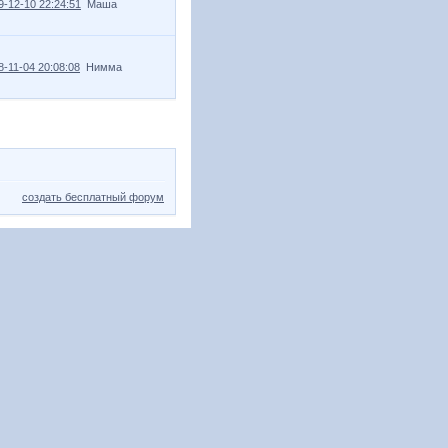
9-12-10 22:24:51
Маша
8-11-04 20:08:08
Нимма
создать бесплатный форум