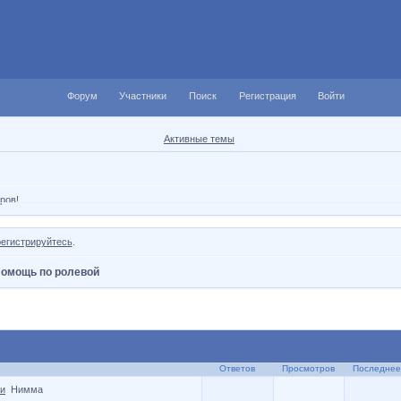
Форум
Участники
Поиск
Регистрация
Войти
Активные темы
ров!
регистрируйтесь
.
омощь по ролевой
Ответов
Просмотров
Последнее
и
Нимма