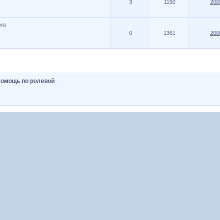
3
1150
200
ма
0
1361
200
омощь по ролевой