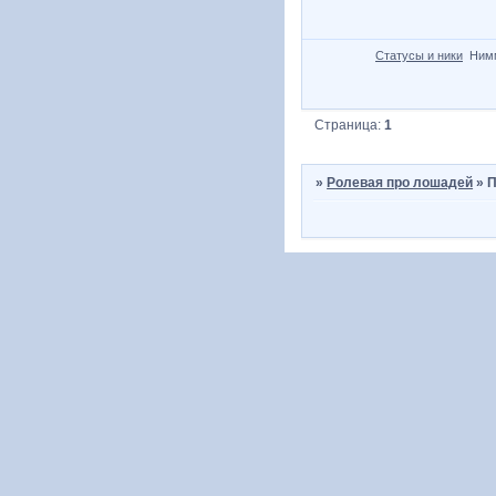
Статусы и ники
Ним
Страница:
1
»
Ролевая про лошадей
»
П