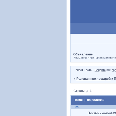
Объявление
Внимание!Идет набор модерато
Привет, Гость!
Войдите
или
за
»
Ролевая про лошадей
»
П
Страница:
1
Помощь по ролевой
Тема
Помощь с аватаркам