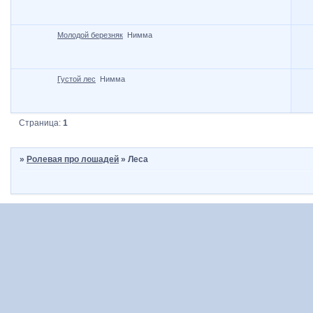
Молодой березняк
Нимма
Густой лес
Нимма
Страница:
1
»
Ролевая про лошадей
»
Леса