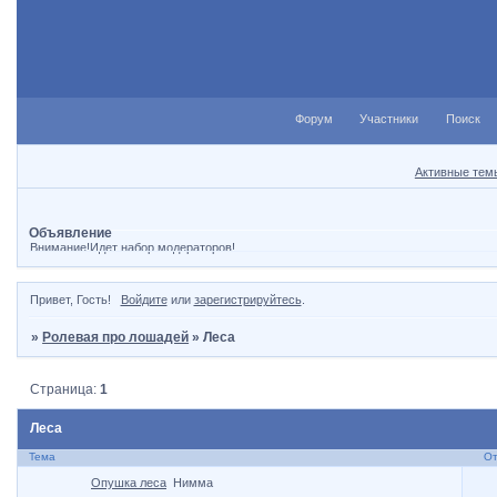
Форум
Участники
Поиск
Активные тем
Объявление
Внимание!Идет набор модераторов!
Привет, Гость!
Войдите
или
зарегистрируйтесь
.
»
Ролевая про лошадей
»
Леса
Страница:
1
Леса
Тема
От
Опушка леса
Нимма